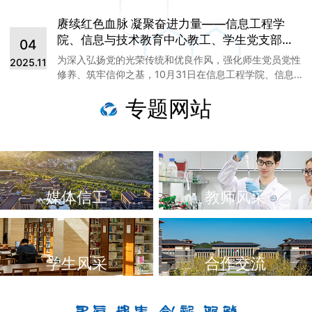
定信念，用行动托举梦想。随后，党员们满怀激动的心
党课紧密围绕学校发展实际，系统解读全会精神内涵，明
情，围绕“2026年个人目标与责任担当”开展交流讨论。
赓续红色血脉 凝聚奋进力量——信息工程学
确未来发展方向，凝聚师生奋进共识。活动由党总支书记
大家分别从“加强政治理论学习，提升专业技能”“科学制
朱晓峰主持。姚乐结合学校发展目标与“十五五”规划谋
院、信息与技术教育中心教工、学生党支部开
04
定考研规划，积极备考”“投身实践服务实习，积极求
划，深入解读了党的二十届四中全会的基本情况、重大意
展“忆初心、强党性”主题党日活动
职”等方向畅谈个人新年计划，充分展现新时代青年党员
为深入弘扬党的光荣传统和优良作风，强化师生党员党性
2025.11
义及核心内容。他重点解析了“六个坚持”和“十二个方面重
昂扬的进取状态和强烈的责任担当。服务篇：暖新生·显
修养、筑牢信仰之基，10月31日在信息工程学院、信息
要部署”，强调学院与中心需聚焦“科技自立自强”“高质量
担当，以真情服务传递组织温暖为了深入关心服务25级
与技术教育中心党总支部组织下，教工、学生两个党支部
发展”“新质生产力”等关键领域，将全会精神融入部门发展
新生，推动党员教师联系学生寝室走深走实，学生党支
专题网站
师生党员在杭州市临安区党群服务中心共同开展“忆初
全过程。同时，他提出要推动人工智能、智能医学等前沿
部联合教工党支部于1月15日共同组织党员师生开展“暖
心、强党性”主题党日活动。寻迹·在红色展厅里追寻初心
技术与医学教育深度融合，培育符合时代需求的高素质创
新生·显担当”走访慰问服务。师生党员结对深入新生寝室
活动伊始，全体师生参观了临安党史党性教育展厅，该展
新型人才，为学校高质量发展注入新动能。在与师生交流
进行面对面交流，询问学习进展、生活适应情况及实际
厅展示了从新民主主义革命到当前新时代的临安区党建发
过程中，姚乐强调要强担当、重育人、守初心，推动精神
困难，倾听新生心声。特别关注了宿舍的安全和卫生状
展脉络。师生党员通过图文、影像、实物，系统学习了周
落地生根，并对师生提出了五点希望。一是担当作为，摒
况，并再三叮嘱同学们期末考试做到诚信应考。最后，
恩来西天目山之行、天目山三次反顽战役、青山湖科技城
弃得过且过心态，以“时时放心不下”的责任感投身事业；
学生党支部为同学们分发了磁性书签等学习用品，以励
建设等重要党史事件，深入了解粟裕、刘毓标、陈金水等
媒体信工
教师风采
二是务实为民，始终以师生为中心，解决急难愁盼问题；
志寄语传递组织温暖。同学们纷纷表示感受到了党组织
先进人物事迹，真切感悟临安地区近百年来在党的领导下
三是守正创新，既尊重教育规律，又勇于突破传统束缚；
的关怀和温暖。他们表示将牢记老师的嘱托和期望，努
取得的伟大成就。大家驻足先进榜样事迹展前，认真研读
四是自我革命，全面从严治党，锤炼党性，永葆清廉本
力学习、积极进取，为学院发展贡献自己的力量。本次
人物故事，从榜样精神中汲取奋进力量。触摸·在数字光
色；五是胸怀天下，拓宽国际视野，扎根中国大地办教
主题党日活动中，全体党员和师生在新年贺词的思想淬
影间传承使命在党建互动体验展厅，师生们积极体验党建
育。他通过分享优秀校友的成长事迹，强调了“以学生为
学生风采
合作交流
炼与为学生服务中同频共振。在贺词精神中汲取奋进力
打卡项目；通过VR设备沉浸式“云游”临安的绿水青山与红
中心”的育人理念，呼吁全体教师关爱学生、倾心育人，
量，于走访慰问中传递组织温暖，彰显了学院始终坚持
色地标；互动魔镜墙灵活查询党建知识。通过操作互动，
培养有理想、敢担当、能吃苦、肯奋斗的新时代青年。此
以学生为中心，持续关注学生成长发展，用温情与责任
将党的精神内涵内化于心成为一次触及心灵的深度体验。
次宣讲活动进一步加深了师生对全会精神的理解和践行，
为同学们的大学之路保驾护航。
宣誓·于铮铮誓言中砥砺初心参观学习后师生们齐聚先烈