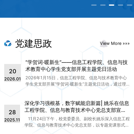
党建思政
View More »»»
“学贺词·暖新生”——信息工程学院、信息与技
术教育中心学生党支部开展主题党日活动
20
2026年1月15日，信息工程学院、信息与技术教育中心
2026.01
学生党支部开展“学贺词·暖新生”主题党日活动，通过理
论学习与实践服务相结合的方式，引导师生党员在2026
新征程中拼搏进取勇担使命。 学习篇：学贺词·砺初心，
深化学习强根基，数字赋能启新篇| 姚乐在信息
以思想伟力锚定奋斗方向1月13日支部首先开展“习近平
总书记新年贺词”专题学习会，党员们通过观看视频学习
工程学院、信息与教育技术中心党总支部宣讲
28
习近平总书记2026年新年贺词。贺词中习近平总书记发
党的二十届四中全会精神
11月24日下午，校党委委员、副校长姚乐深入信息工程
2025.11
出“锐始者必图其终，成功者先计于始”“山海寻梦，不觉
学院、信息与教育技术中心党总支部，以专题党课形式宣
其远；前路迢迢，阔步而行”殷切嘱托，激励全体党员坚
讲党的二十届四中全会精神及省委十五届八次全会精神。