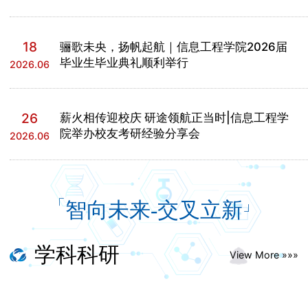
卓越班
产业需求的精准培养定位。微专业紧扣国家及浙江省未
学风建设
来健康产业发展战略，依托脑认知与疾病数字医疗器械
产学研合作
本科生招生
浙江省工程研究中心核心平台，发挥学院“智能医学
18
党群工作
骊歌未央，扬帆起航｜信息工程学院2026届
+”前沿交叉学科优势，面向全校各专业开放。微专业推
毕业生毕业典礼顺利举行
2026.06
创新创业
行分层分类差异化培养模式，针对不同专业背景学生精
准构建复合型知识体系：面向医学类学生，以临床诊疗
研究生招生
真实需求为牵引，系统讲授脑机接口、具身智能等前沿
组织建设
技术原理与实践方法，补齐技术应用短板；面向理工类
26
薪火相传迎校庆 研途领航正当时|信息工程学
E工小队
学生，围绕医学知识体系与临床适配要求设置培养路
院举办校友考研经验分享会
2026.06
就业工作
径，重点提升医疗器械研发、医疗方案设计的场景落地
能力，实现跨专业能力互补增值。为支撑差异化培养目
党建动态
标落地，微专业整合跨院校、跨领域优质教学资源，组
建高水平复合型教学团队。课程由我院李凯教授牵头，
「
」
联合浙江大学、复旦大学、中国人民解放军总医院等国
智向未来-交叉立新
清廉学院
内顶尖高校与医疗机构的知名专家共同授课，保障教学
内容的专业性、前沿性与产业适配性。课程体系设置3
门核心课程、共计3学分，内容覆盖器械原理与行业法
学科科研
View More »»»
规、前沿技术应用、临床案例解析全链条，实现理论知
教工小家
识与临床需求、产业发展的深度衔接。此次入选是对学
院微专业建设质量与人才培养成效的权威认可。该微专
业打破传统专业壁垒，以医工交叉知识体系为学生增值