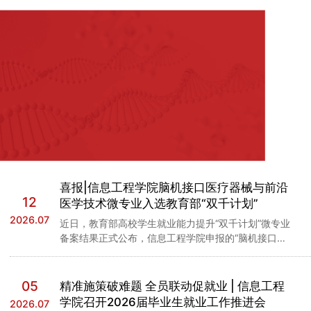
教育教学
机构设置
专业设置
科学研究
课程设置
重点学科
研究生教育
教学改革
喜报|信息工程学院脑机接口医疗器械与前沿
学科机构
12
医学技术微专业入选教育部“双千计划”
学位点介绍
学生工作
2026.07
实验实训
近日，教育部高校学生就业能力提升“双千计划”微专业
备案结果正式公布，信息工程学院申报的“脑机接口医
科研平台
疗器械与前沿医学技术”微专业顺利通过省级复核，成
导师风采
功入选教育部备案名单，正式纳入全国微专业管理体
校企合作
学生风采
系，学生修读成果可通过学信网查询核验。这是我院深
05
精准施策破难题 全员联动促就业 | 信息工程
招生就业
科研成果
耕医工交叉人才培养、推进新医科建设取得的又一重要
学院召开2026届毕业生就业工作推进会
2026.07
阶段性成果。该微专业能够脱颖而出，核心在于其紧扣