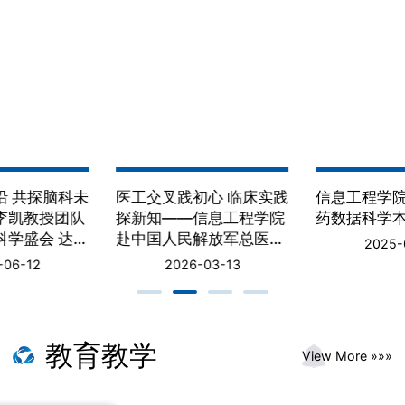
赋能，有效提升跨学科实战能力，为学生增强就业核心
竞争力、拓展升学深造方向筑牢坚实基础，助力学生成
长为契合产业发展需求的高素质复合型人才，拓宽职业
发展赛道。下一步，学院将严格对标建设标准，持续优
化培养方案，深化产教融合、科教融汇，不断提升建设
内涵与培养质量，为培育高素质医工交叉人才、服务健
康产业高质量发展持续发力。
交叉践初心 临床实践
信息工程学院新增生物医
信息
知——信息工程学院
药数据科学本科专业
院开
国人民解放军总医院
拓岗
2025-05-13
医学中心开展科研合
2026-03-13
流
教育教学
View More »»»